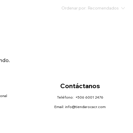
Ordenar por:
Recomendados
ndo.
Contáctanos
sonal
Teléfono: +506 6001 2476
Email:
info@tiendarocacr.com