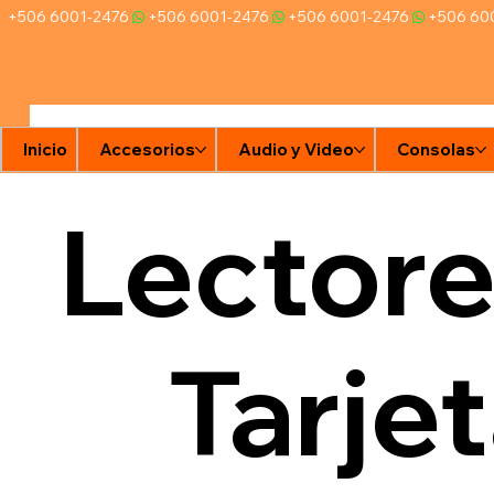
+506 6001-2476
Inicio
Accesorios
Audio y Video
Consolas
Lectore
Tarje