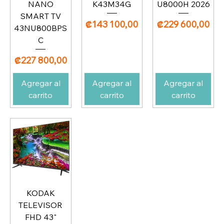
NANO
K43M34G
U8000H 2026
SMART TV
Precio
Precio
₡143 100,00
₡229 600,00
43NU800BPS
C
Precio
₡227 800,00
Agregar al
Agregar al
Agregar al
carrito
carrito
carrito
KODAK
TELEVISOR
FHD 43"