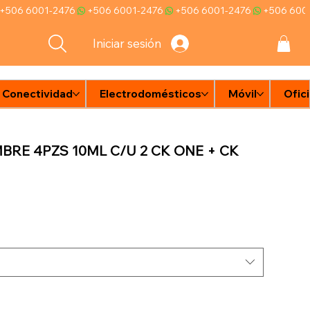
Iniciar sesión
Conectividad
Electrodomésticos
Móvil
Ofic
e
n
d
BRE 4PZS 10ML C/U 2 CK ONE + CK