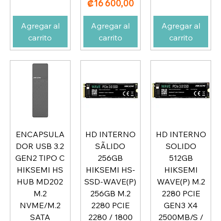
Precio
₡16 600,00
Agregar al
Agregar al
Agregar al
carrito
carrito
carrito
ENCAPSULA
HD INTERNO
HD INTERNO
DOR USB 3.2
SÃLIDO
SOLIDO
GEN2 TIPO C
256GB
512GB
HIKSEMI HS
HIKSEMI HS-
HIKSEMI
HUB MD202
SSD-WAVE(P)
WAVE(P) M.2
M.2
256GB M.2
2280 PCIE
NVME/M.2
2280 PCIE
GEN3 X4
SATA
2280 / 1800
2500MB/S /