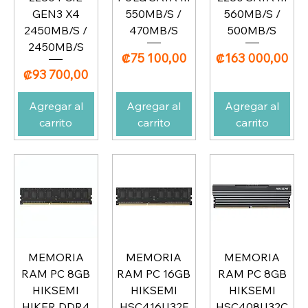
GEN3 X4
550MB/S /
560MB/S /
2450MB/S /
470MB/S
500MB/S
2450MB/S
Precio
Precio
₡75 100,00
₡163 000,00
Precio
₡93 700,00
Agregar al
Agregar al
Agregar al
carrito
carrito
carrito
MEMORIA
MEMORIA
MEMORIA
RAM PC 8GB
RAM PC 16GB
RAM PC 8GB
HIKSEMI
HIKSEMI
HIKSEMI
HIKER DDR4
HSC416U32F
HSC408U32C