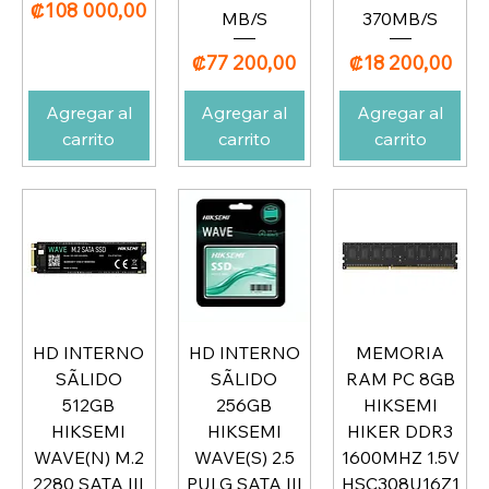
Precio
₡108 000,00
MB/S
370MB/S
Precio
Precio
₡77 200,00
₡18 200,00
Agregar al
Agregar al
Agregar al
carrito
carrito
carrito
HD INTERNO
HD INTERNO
MEMORIA
SÃLIDO
SÃLIDO
RAM PC 8GB
512GB
256GB
HIKSEMI
HIKSEMI
HIKSEMI
HIKER DDR3
WAVE(N) M.2
WAVE(S) 2.5
1600MHZ 1.5V
2280 SATA III
PULG SATA III
HSC308U16Z1