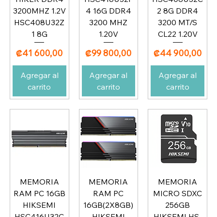
3200MHZ 1.2V
4 16G DDR4
2 8G DDR4
HSC408U32Z
3200 MHZ
3200 MT/S
1 8G
1.20V
CL22 1.20V
Precio
Precio
Precio
₡41 600,00
₡99 800,00
₡44 900,00
Agregar al
Agregar al
Agregar al
carrito
carrito
carrito
MEMORIA
MEMORIA
MEMORIA
RAM PC 16GB
RAM PC
MICRO SDXC
HIKSEMI
16GB(2X8GB)
256GB
HSC416U32C
HIKSEMI
HIKSEMI HS-