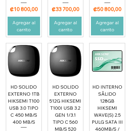
Precio
Precio
Precio
₡10 800,00
₡33 700,00
₡50 800,00
Agregar al
Agregar al
Agregar al
carrito
carrito
carrito
HD SOLIDO
HD SOLIDO
HD INTERNO
EXTERNO 1TB
EXTERNO
SÃLIDO
HIKSEMI T100
512G HIKSEMI
128GB
USB 3.0 TIPO
T100I USB 3.2
HIKSEMI
C 450 MB/S
GEN 1/3.1
WAVE(S) 2.5
400 MB/S
TIPO C 560
PULG SATA III
MB/S 520
460MB/S /