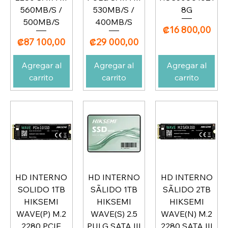
560MB/S /
530MB/S /
8G
500MB/S
400MB/S
Precio
₡16 800,00
Precio
Precio
₡87 100,00
₡29 000,00
Agregar al
Agregar al
Agregar al
carrito
carrito
carrito
HD INTERNO
HD INTERNO
HD INTERNO
SOLIDO 1TB
SÃLIDO 1TB
SÃLIDO 2TB
HIKSEMI
HIKSEMI
HIKSEMI
WAVE(P) M.2
WAVE(S) 2.5
WAVE(N) M.2
2280 PCIE
PULG SATA III
2280 SATA III