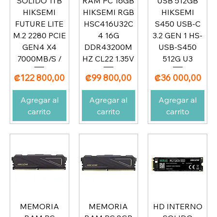
SOLIDO 1TB
RAM PC 16GB
USB 512GB
HIKSEMI
HIKSEMI RGB
HIKSEMI
FUTURE LITE
HSC416U32C
S450 USB-C
M.2 2280 PCIE
4 16G
3.2 GEN 1 HS-
GEN4 X4
DDR43200M
USB-S450
7000MB/S /
HZ CL22 1.35V
512G U3
Precio
Precio
Precio
₡122 800,00
₡99 800,00
₡36 000,00
Agregar al
Agregar al
Agregar al
carrito
carrito
carrito
MEMORIA
MEMORIA
HD INTERNO