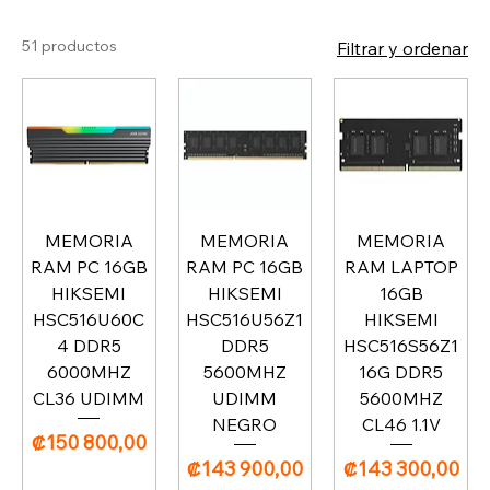
51 productos
Filtrar y ordenar
MEMORIA
MEMORIA
MEMORIA
RAM PC 16GB
RAM PC 16GB
RAM LAPTOP
HIKSEMI
HIKSEMI
16GB
HSC516U60C
HSC516U56Z1
HIKSEMI
4 DDR5
DDR5
HSC516S56Z1
6000MHZ
5600MHZ
16G DDR5
CL36 UDIMM
UDIMM
5600MHZ
NEGRO
CL46 1.1V
Precio
₡150 800,00
Precio
Precio
₡143 900,00
₡143 300,00