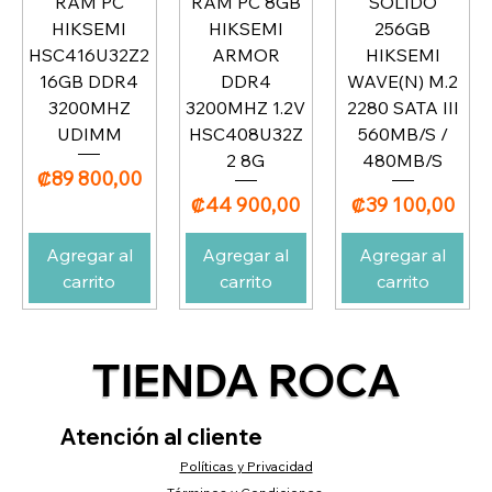
RAM PC
RAM PC 8GB
SOLIDO
HIKSEMI
HIKSEMI
256GB
HSC416U32Z2
ARMOR
HIKSEMI
16GB DDR4
DDR4
WAVE(N) M.2
3200MHZ
3200MHZ 1.2V
2280 SATA III
UDIMM
HSC408U32Z
560MB/S /
2 8G
480MB/S
Precio
₡89 800,00
Precio
Precio
₡44 900,00
₡39 100,00
Agregar al
Agregar al
Agregar al
carrito
carrito
carrito
TIENDA ROCA
Atención al cliente
Políticas y Privacidad