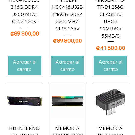
2 16G DDR4
HSC416U32B
TF-D1 256G
3200 MT/S
4 16GB DDR4
CLASE 10
CL22 1.20V
3200MHZ
UHC-I
CL16 1.35V
92MB/S /
Precio
₡89 800,00
55MB/S
Precio
₡89 800,00
Precio
₡41 600,00
Agregar al
Agregar al
Agregar al
carrito
carrito
carrito
HD INTERNO
MEMORIA
MEMORIA