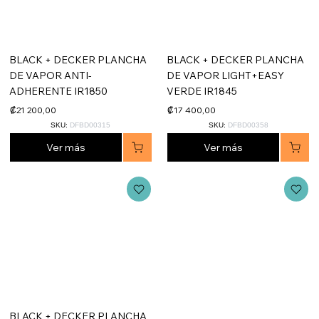
BLACK + DECKER PLANCHA
BLACK + DECKER PLANCHA
DE VAPOR ANTI-
DE VAPOR LIGHT+EASY
ADHERENTE IR1850
VERDE IR1845
₡21 200,00
₡17 400,00
SKU:
DFBD00315
SKU:
DFBD00358
Ver más
Ver más
BLACK + DECKER PLANCHA