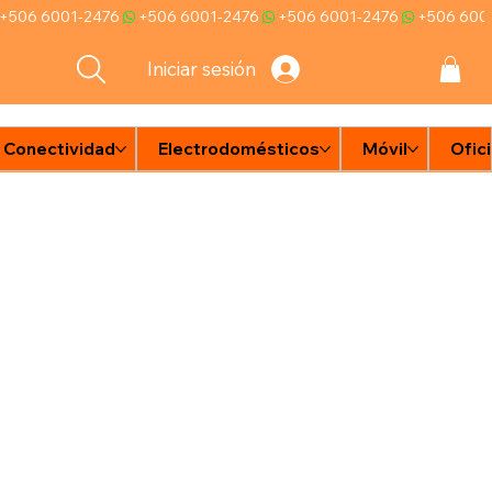
Iniciar sesión
Conectividad
Electrodomésticos
Móvil
Ofic
e
n
d