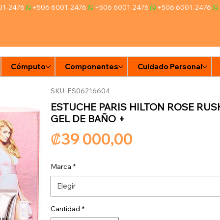
Cómputo
Componentes
Cuidado Personal
Ti
SKU: ES06216604
ESTUCHE PARIS HILTON ROSE RUSH
GEL DE BAÑO +
Precio
₡39 000,00
Marca
*
Elegir
Cantidad
*