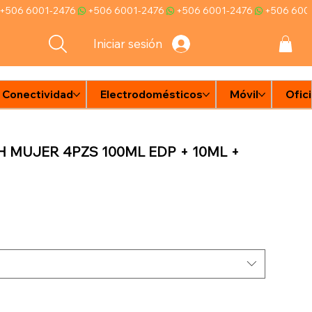
Iniciar sesión
Conectividad
Electrodomésticos
Móvil
Ofic
e
n
d
 MUJER 4PZS 100ML EDP + 10ML +