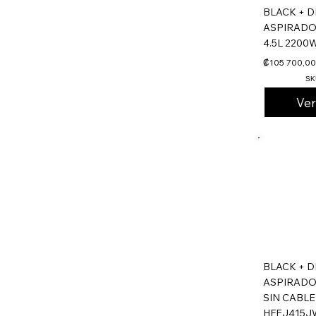
BLACK + 
ASPIRADO
4.5L 2200
₡105 700,00
SK
Ve
BLACK + 
ASPIRADOR
SIN CABLE
HFEJ415J