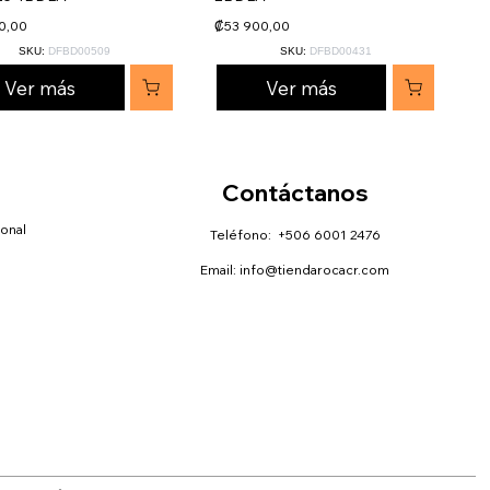
0,00
₡53 900,00
SKU:
DFBD00509
SKU:
DFBD00431
Ver más
Ver más
Contáctanos
sonal
Teléfono: +506 6001 2476
Email:
info@tiendarocacr.com