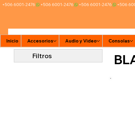
+506 6001-2476
Inicio
Accesorios
Audio y Video
Consolas
Filtros
BL