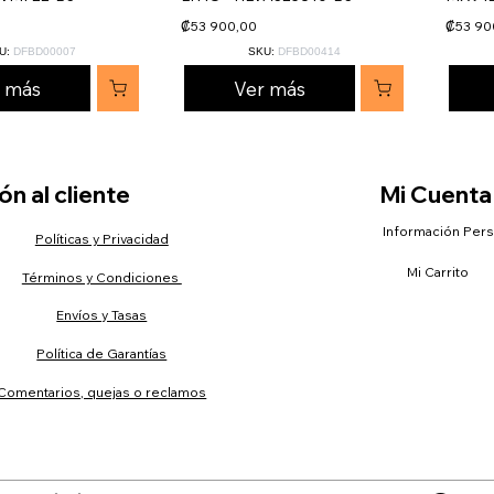
₡53 900,00
₡53 90
U:
DFBD00007
SKU:
DFBD00414
r más
Ver más
n al cliente
Mi Cuenta
Información Per
Políticas y Privacidad
Mi Carrito
Términos y Condiciones
Envíos y Tasas
Política de Garantías
Comentarios, quejas o reclamos