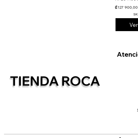
₡127 900,00
SK
Ve
Atenció
TIENDA ROCA