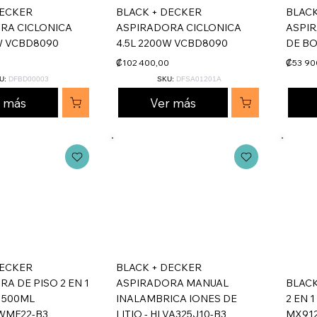
DECKER
BLACK + DECKER
BLACK
RA CICLONICA
ASPIRADORA CICLONICA
ASPI
W VCBD8090
4.5L 2200W VCBD8090
DE BO
₡102 400,00
₡53 90
U:
DFBD00003
SKU:
DFSA01201A
r más
Ver más
DECKER
BLACK + DECKER
A DE PISO 2 EN 1
ASPIRADORA MANUAL
BLACK
 500ML
INALAMBRICA IONES DE
2 EN 
WMF22-B3
LITIO - HLVA325J10-B3
MX912