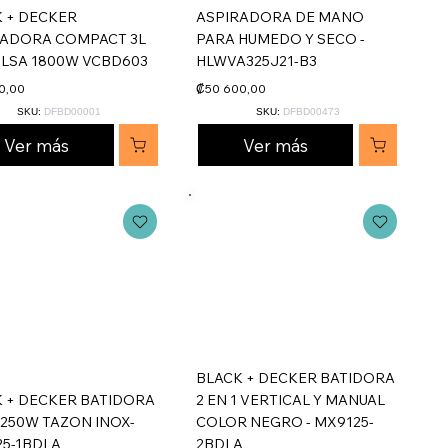
 + DECKER
ASPIRADORA DE MANO
RADORA COMPACT 3L
PARA HUMEDO Y SECO -
LSA 1800W VCBD603
HLWVA325J21-B3
0,00
₡50 600,00
SKU:
DFBD00001
SKU:
DFBD00473
Ver más
Ver más
BLACK + DECKER BATIDORA
 + DECKER BATIDORA
2 EN 1 VERTICAL Y MANUAL
1 250W TAZON INOX-
COLOR NEGRO - MX9125-
5-1BDLA
2BDLA