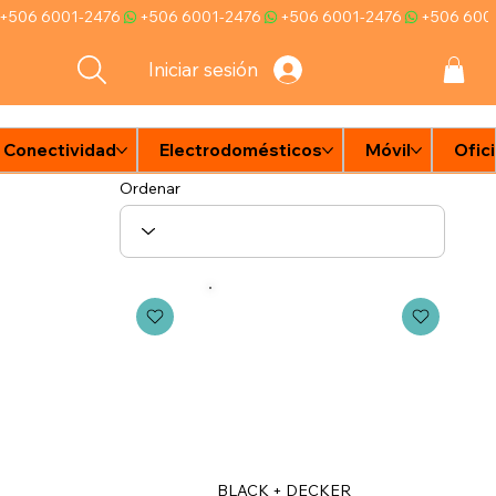
Iniciar sesión
Conectividad
Electrodomésticos
Móvil
Ofic
e
n
d
Ordenar
BLACK + DECKER