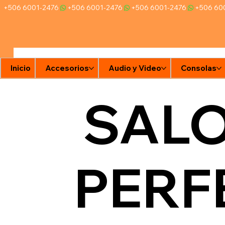
+506 6001-2476
Inicio
Accesorios
Audio y Video
Consolas
SAL
PERF