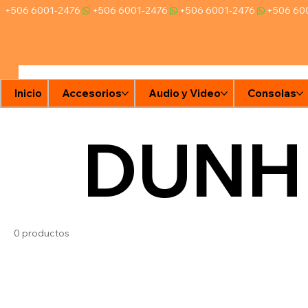
+506 6001-2476
Inicio
Accesorios
Audio y Video
Consolas
DUNH
0 productos