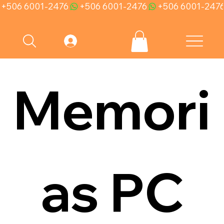
+506 6001-2476
Memori
as PC