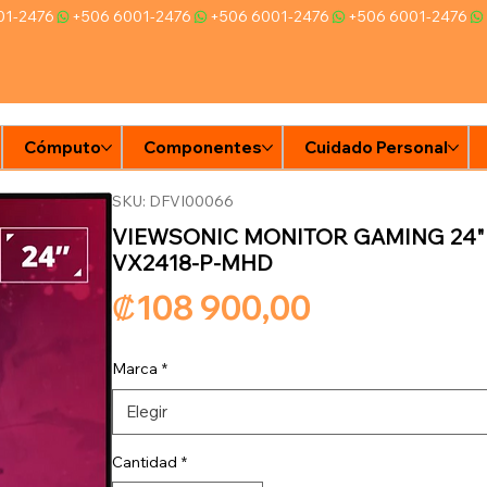
Cómputo
Componentes
Cuidado Personal
Ti
SKU: DFVI00066
VIEWSONIC MONITOR GAMING 24" F
VX2418-P-MHD
Precio
₡108 900,00
Marca
*
Elegir
Cantidad
*