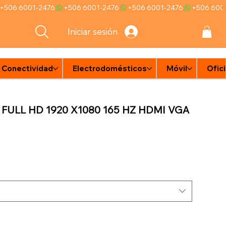
Iniciar sesión
Conectividad
Electrodomésticos
Móvil
Ofic
e
n
d
ULL HD 1920 X1080 165 HZ HDMI VGA