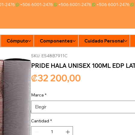
Cómputo
Componentes
Cuidado Personal
Ti
SKU: ES48B7911C
PRIDE HALA UNISEX 100ML EDP LA
Precio
₡32 200,00
Marca
*
Elegir
Cantidad
*