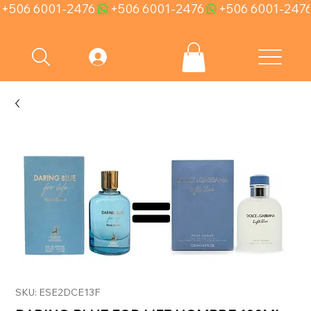
+506 6001-2476
SKU: ESE2DCE13F