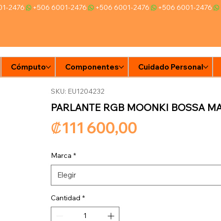
Cómputo
Componentes
Cuidado Personal
Ti
SKU: EU1204232
PARLANTE RGB MOONKI BOSSA M
Precio
₡111 600,00
Marca
*
Elegir
Cantidad
*