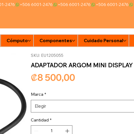
Cómputo
Componentes
Cuidado Personal
Ti
SKU: EU1205055
ADAPTADOR ARGOM MINI DISPLAY P
Precio
₡8 500,00
Marca
*
Elegir
Cantidad
*