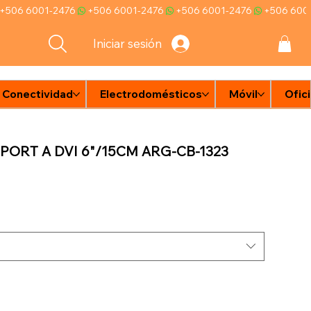
Iniciar sesión
Conectividad
Electrodomésticos
Móvil
Ofic
e
n
d
ORT A DVI 6"/15CM ARG-CB-1323