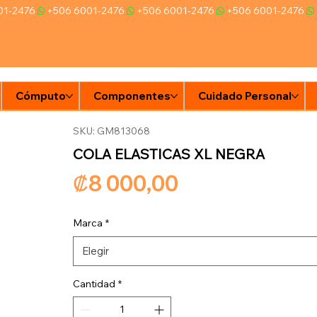
Cómputo
Componentes
Cuidado Personal
Ti
SKU: GM813068
COLA ELASTICAS XL NEGRA
Precio
₡8 000,00
Marca
*
Elegir
Cantidad
*